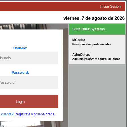
Iniciar Sesion
viernes, 7 de agosto de 2026
Suite Hdez Systems
MCotiza
Presupuestos profesionales
Usuario:
AdmObras
AdministraciÃ³n y control de obras
Password:
Login
s cuenta?
Registrate y prueba gratis
.