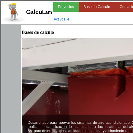
Proyectos
Base de Calculo
Contact
Calcu
Lam
Activos: 4
Bases de calculo
Desarrollado para apoyar los sistemas de aire acondicionado; S
realizar la cuantificacion de la lamina para ductos, ademas del ais
Asi para determinar las cantidades de lamina y aislamiento reque